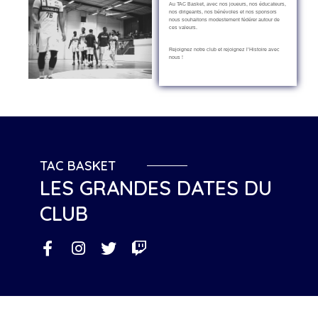
Au TAC Basket, avec nos joueurs, nos éducateurs,
nos dirigeants, nos bénévoles et nos sponsors
nous souhaitons modestement fédérer autour de
ces valeurs.
Rejoignez notre club et rejoignez l’Histoire avec
nous !
TAC BASKET
LES GRANDES DATES DU
CLUB